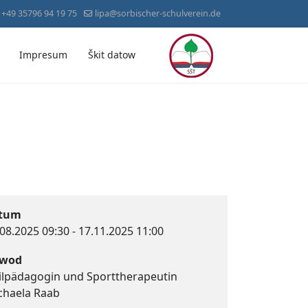
+49 35796 94 19 75
lipa@sorbischer-schulverein.de
Impresum
Škit datow
tum
.08.2025
09:30
-
17.11.2025
11:00
wod
ilpädagogin und Sporttherapeutin
chaela Raab