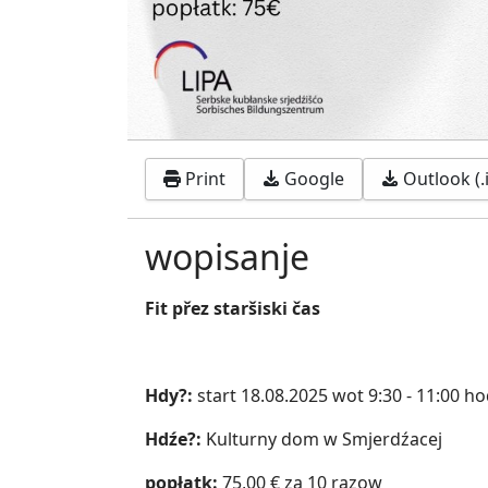
Print
Google
Outlook (.
wopisanje
Fit přez staršiski čas
Hdy?:
start 18.08.2025 wot 9:30 - 11:00 ho
Hdźe?:
Kulturny dom w Smjerdźacej
popłatk:
75,00 € za 10 razow