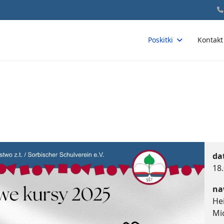
Poskitki
Kontakt
da
18
na
He
Mi